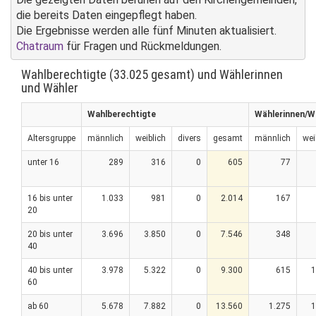
die bereits Daten eingepflegt haben.
Die Ergebnisse werden alle fünf Minuten aktualisiert.
Chatraum
für Fragen und Rückmeldungen.
Wahlberechtigte (33.025 gesamt) und Wählerinnen
und Wähler
Wahlberechtigte
Wählerinnen/W
Altersgruppe
männlich
weiblich
divers
gesamt
männlich
wei
unter 16
289
316
0
605
77
16 bis unter
1.033
981
0
2.014
167
20
20 bis unter
3.696
3.850
0
7.546
348
40
40 bis unter
3.978
5.322
0
9.300
615
1
60
ab 60
5.678
7.882
0
13.560
1.275
1