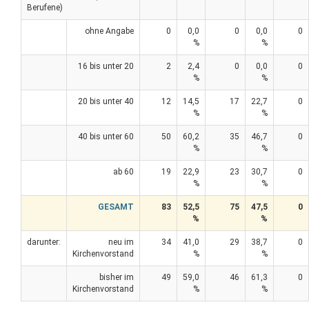
Berufene)
ohne Angabe
0
0,0
0
0,0
0
%
%
16 bis unter 20
2
2,4
0
0,0
0
%
%
20 bis unter 40
12
14,5
17
22,7
0
%
%
40 bis unter 60
50
60,2
35
46,7
0
%
%
ab 60
19
22,9
23
30,7
0
%
%
GESAMT
83
52,5
75
47,5
0
%
%
darunter:
neu im
34
41,0
29
38,7
0
Kirchenvorstand
%
%
bisher im
49
59,0
46
61,3
0
Kirchenvorstand
%
%