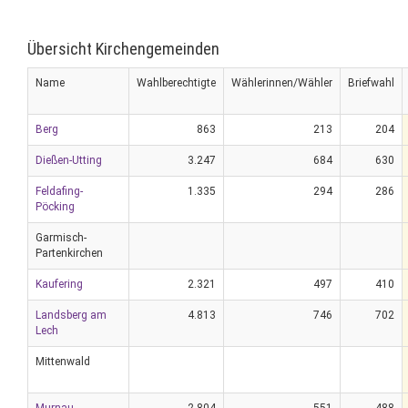
Übersicht Kirchengemeinden
Name
Wahlberechtigte
Wählerinnen/Wähler
Briefwahl
Berg
863
213
204
Dießen-Utting
3.247
684
630
Feldafing-
1.335
294
286
Pöcking
Garmisch-
Partenkirchen
Kaufering
2.321
497
410
Landsberg am
4.813
746
702
Lech
Mittenwald
Murnau
2.804
551
488