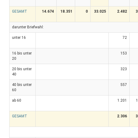
GESAMT
14.674
18.351
0
33.025
2.482
3
darunter Briefwahl:
unter 16
72
16 bis unter
153
20
20 bis unter
323
40
40 bis unter
557
60
ab 60
1.201
1
GESAMT
2.306
3