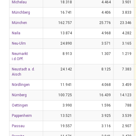
Michelau
18.318
4.464
3.901
Münchberg
16.741
4.406
3.833
München
162.757
25.776
23.346
Naila
13.874
4.968
4.282
Neu-Ulm
24.890
3.571
3.165
Neumarkt
8.913
1.307
1.219
i.d.OPf.
Neustadt a. d.
24.142
8.125
7.383
Aisch
Nördlingen
11.941
4.068
3.459
Nürnberg
100.725
16.439
14.123
Oettingen
3.990
1.596
788
Pappenheim
13.521
3.925
3.539
Passau
19.557
3.116
2.907