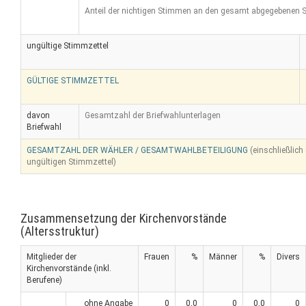
Anteil der nichtigen Stimmen an den gesamt abgegebenen 
ungültige Stimmzettel
GÜLTIGE STIMMZETTEL
davon
Gesamtzahl der Briefwahlunterlagen
Briefwahl
GESAMTZAHL DER WÄHLER / GESAMTWAHLBETEILIGUNG
(einschließlich
ungültigen Stimmzettel)
Zusammensetzung der Kirchenvorstände
(Altersstruktur)
Mitglieder der
Frauen
%
Männer
%
Divers
Kirchenvorstände (inkl.
Berufene)
ohne Angabe
0
0,0
0
0,0
0