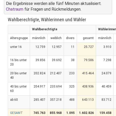
Die Ergebnisse werden alle fünf Minuten aktualisiert.
Chatraum
für Fragen und Rückmeldungen.
Wahlberechtigte, Wählerinnen und Wähler
Wahlberechtigte
Wählerinne
Altersgruppe
männlich
weiblich
divers
gesamt
männlich
unter 16
12.759
12.957
11
25.727
3.910
16 bis unter
39.856
39.692
38
79.586
7.298
20
20 bis unter
202.824
212.407
233
415.464
24.079
40
40 bis unter
204.917
233.694
325
438.936
40.459
60
ab 60
285.407
357.218
488
643.113
83.712
GESAMT
745.763
855.968
1.095
1.602.826
159.458