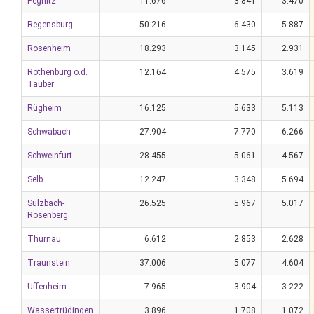
Pegnitz
11.676
3.841
3.470
Regensburg
50.216
6.430
5.887
Rosenheim
18.293
3.145
2.931
Rothenburg o.d.
12.164
4.575
3.619
Tauber
Rügheim
16.125
5.633
5.113
Schwabach
27.904
7.770
6.266
Schweinfurt
28.455
5.061
4.567
Selb
12.247
3.348
5.694
Sulzbach-
26.525
5.967
5.017
Rosenberg
Thurnau
6.612
2.853
2.628
Traunstein
37.006
5.077
4.604
Uffenheim
7.965
3.904
3.222
Wassertrüdingen
3.896
1.708
1.072