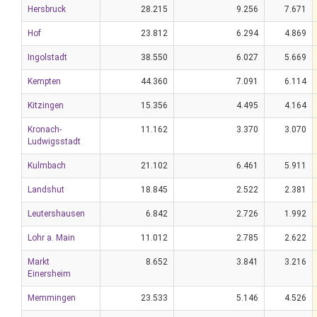
Hersbruck
28.215
9.256
7.671
Hof
23.812
6.294
4.869
Ingolstadt
38.550
6.027
5.669
Kempten
44.360
7.091
6.114
Kitzingen
15.356
4.495
4.164
Kronach-
11.162
3.370
3.070
Ludwigsstadt
Kulmbach
21.102
6.461
5.911
Landshut
18.845
2.522
2.381
Leutershausen
6.842
2.726
1.992
Lohr a. Main
11.012
2.785
2.622
Markt
8.652
3.841
3.216
Einersheim
Memmingen
23.533
5.146
4.526