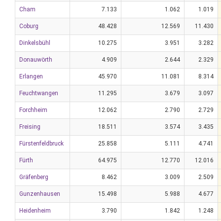
Cham
7.133
1.062
1.019
Coburg
48.428
12.569
11.430
Dinkelsbühl
10.275
3.951
3.282
Donauwörth
4.909
2.644
2.329
Erlangen
45.970
11.081
8.314
Feuchtwangen
11.295
3.679
3.097
Forchheim
12.062
2.790
2.729
Freising
18.511
3.574
3.435
Fürstenfeldbruck
25.858
5.111
4.741
Fürth
64.975
12.770
12.016
Gräfenberg
8.462
3.009
2.509
Gunzenhausen
15.498
5.988
4.677
Heidenheim
3.790
1.842
1.248