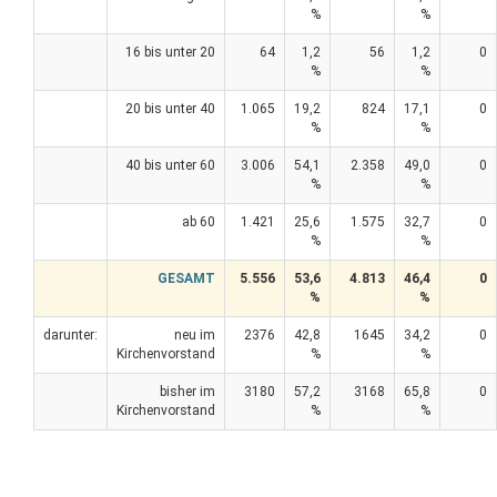
%
%
16 bis unter 20
64
1,2
56
1,2
0
%
%
20 bis unter 40
1.065
19,2
824
17,1
0
%
%
40 bis unter 60
3.006
54,1
2.358
49,0
0
%
%
ab 60
1.421
25,6
1.575
32,7
0
%
%
GESAMT
5.556
53,6
4.813
46,4
0
%
%
darunter:
neu im
2376
42,8
1645
34,2
0
Kirchenvorstand
%
%
bisher im
3180
57,2
3168
65,8
0
Kirchenvorstand
%
%