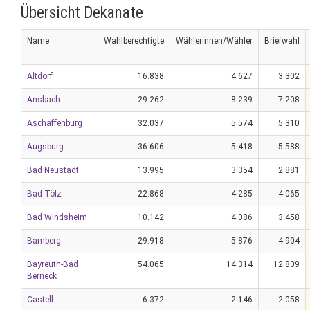
Übersicht Dekanate
Name
Wahlberechtigte
Wählerinnen/Wähler
Briefwahl
Altdorf
16.838
4.627
3.302
Ansbach
29.262
8.239
7.208
Aschaffenburg
32.037
5.574
5.310
Augsburg
36.606
5.418
5.588
Bad Neustadt
13.995
3.354
2.881
Bad Tölz
22.868
4.285
4.065
Bad Windsheim
10.142
4.086
3.458
Bamberg
29.918
5.876
4.904
Bayreuth-Bad
54.065
14.314
12.809
Berneck
Castell
6.372
2.146
2.058