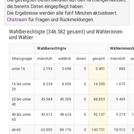
die bereits Daten eingepflegt haben.
Die Ergebnisse werden alle fünf Minuten aktualisiert.
Chatraum
für Fragen und Rückmeldungen.
Wahlberechtigte (346.582 gesamt) und Wählerinnen
und Wähler
Wahlberechtigte
Wählerinnen/
Altersgruppe
männlich
weiblich
divers
gesamt
männlich
we
unter 16
2.793
2.698
0
5.491
885
16 bis unter
8.234
8.096
0
16.330
1.670
20
20 bis unter
43.584
45.309
0
88.893
5.499
40
40 bis unter
43.513
48.624
0
92.137
9.274
1
60
ab 60
63.555
80.176
0
143.731
18.912
2