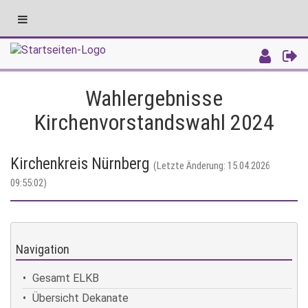
Toggle
navigation
Intranet
Wahlergebnisse
Kirchenvorstandswahl 2024
Kirchenkreis Nürnberg
(Letzte Änderung: 15.04.2026
09:55:02)
Navigation
Gesamt ELKB
Übersicht Dekanate