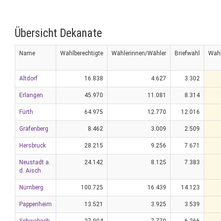
Übersicht Dekanate
Name
Wahlberechtigte
Wählerinnen/Wähler
Briefwahl
Wahl
Altdorf
16.838
4.627
3.302
Erlangen
45.970
11.081
8.314
Fürth
64.975
12.770
12.016
Gräfenberg
8.462
3.009
2.509
Hersbruck
28.215
9.256
7.671
Neustadt a.
24.142
8.125
7.383
d. Aisch
Nürnberg
100.725
16.439
14.123
Pappenheim
13.521
3.925
3.539
Schwabach
27.904
7.770
6.266