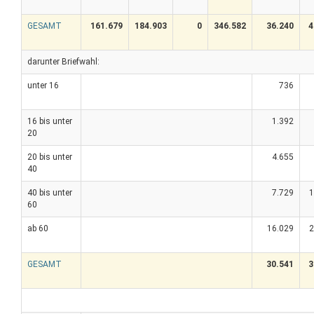
GESAMT
161.679
184.903
0
346.582
36.240
4
darunter Briefwahl:
unter 16
736
16 bis unter
1.392
20
20 bis unter
4.655
40
40 bis unter
7.729
1
60
ab 60
16.029
2
GESAMT
30.541
3