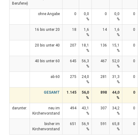
Berufene)
ohne Angabe
0
0,0
0
0,0
0
%
%
16 bis unter 20
18
1,6
14
1,6
0
%
%
20 bis unter 40
207
18,1
136
15,1
0
%
%
40 bis unter 60
645
56,3
467
52,0
0
%
%
ab 60
275
24,0
281
31,3
0
%
%
GESAMT
1.145
56,0
898
44,0
0
%
%
darunter:
neu im
494
43,1
307
34,2
0
Kirchenvorstand
%
%
bisher im
651
56,9
591
65,8
0
Kirchenvorstand
%
%