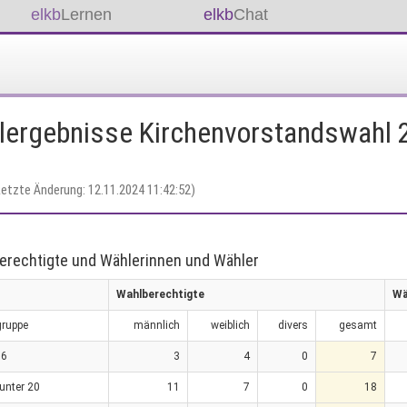
elkb
Lernen
elkb
Chat
lergebnisse Kirchenvorstandswahl 
Letzte Änderung: 12.11.2024 11:42:52)
erechtigte und Wählerinnen und Wähler
Wahlberechtigte
Wä
gruppe
männlich
weiblich
divers
gesamt
16
3
4
0
7
 unter 20
11
7
0
18