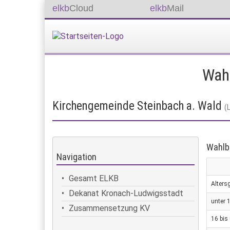
elkb
Cloud
elkb
Mail
Intranet
Wah
Kirchengemeinde Steinbach a. Wald
(
Wahlb
Navigation
Gesamt ELKB
Alters
Dekanat Kronach-Ludwigsstadt
unter 
Zusammensetzung KV
16 bis