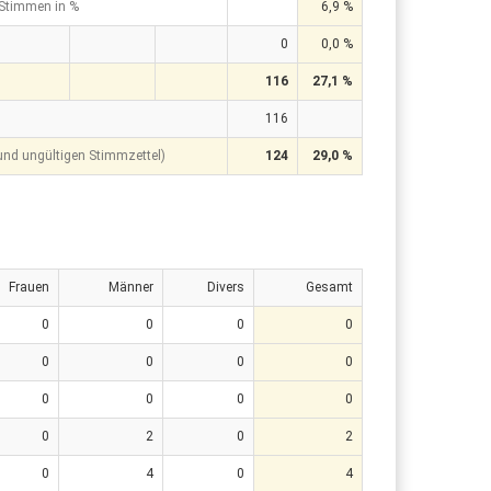
 Stimmen in %
6,9 %
0
0,0 %
116
27,1 %
116
 und ungültigen Stimmzettel)
124
29,0 %
Frauen
Männer
Divers
Gesamt
0
0
0
0
0
0
0
0
0
0
0
0
0
2
0
2
0
4
0
4