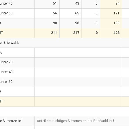
 unter 40
51
43
0
94
 unter 60
56
65
0
121
0
90
98
0
188
MT
211
217
0
428
er Briefwahl:
16
 unter 20
 unter 40
 unter 60
0
MT
ge Stimmzettel
Anteil der nichtigen Stimmen an der Briefwahl in %