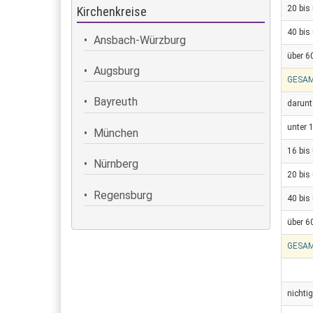
20 bis
Kirchenkreise
40 bis
Ansbach-Würzburg
über 6
Augsburg
GESA
Bayreuth
darunt
unter 
München
16 bis
Nürnberg
20 bis
Regensburg
40 bis
über 6
GESA
nichti