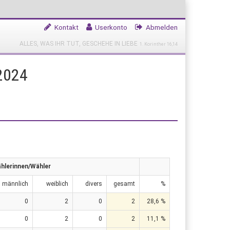
Kontakt
Userkonto
Abmelden
ALLES, WAS IHR TUT, GESCHEHE IN LIEBE
1. Korinther 16,14
2024
hlerinnen/Wähler
männlich
weiblich
divers
gesamt
%
0
2
0
2
28,6 %
0
2
0
2
11,1 %