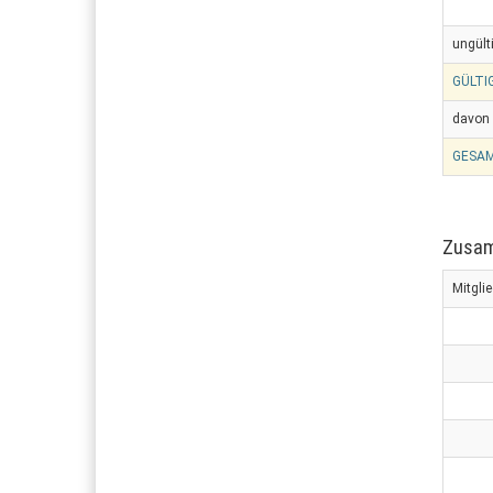
ungült
GÜLTI
davon 
GESAM
Zusam
Mitgli