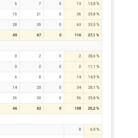
6
7
0
13
13,8 %
15
21
0
36
29,8 %
28
35
0
63
33,5 %
49
67
0
116
27,1 %
0
2
0
2
28,6 %
0
2
0
2
11,1 %
6
8
0
14
14,9 %
14
20
0
34
28,1 %
26
30
0
56
29,8 %
46
62
0
108
25,2 %
8
6,9 %