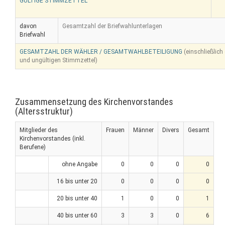
GÜLTIGE STIMMZETTEL
davon
Gesamtzahl der Briefwahlunterlagen
Briefwahl
GESAMTZAHL DER WÄHLER / GESAMTWAHLBETEILIGUNG
(einschließlich
und ungültigen Stimmzettel)
Zusammensetzung des Kirchenvorstandes
(Altersstruktur)
Mitglieder des
Frauen
Männer
Divers
Gesamt
Kirchenvorstandes (inkl.
Berufene)
ohne Angabe
0
0
0
0
16 bis unter 20
0
0
0
0
20 bis unter 40
1
0
0
1
40 bis unter 60
3
3
0
6