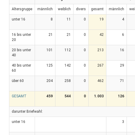
Altersgruppe
männlich
weiblich
divers
gesamt
männlich
wei
unter 16
8
11
0
19
4
16 bis unter
21
21
0
42
6
20
20 bis unter
101
112
0
213
16
40
40 bis unter
125
142
0
267
29
60
über 60
204
258
0
462
71
GESAMT
459
544
0
1.003
126
darunter Briefwahl:
unter 16
3