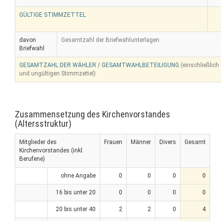
GÜLTIGE STIMMZETTEL
davon
Gesamtzahl der Briefwahlunterlagen
Briefwahl
GESAMTZAHL DER WÄHLER / GESAMTWAHLBETEILIGUNG
(einschließlich
und ungültigen Stimmzettel)
Zusammensetzung des Kirchenvorstandes
(Altersstruktur)
Mitglieder des
Frauen
Männer
Divers
Gesamt
Kirchenvorstandes (inkl.
Berufene)
ohne Angabe
0
0
0
0
16 bis unter 20
0
0
0
0
20 bis unter 40
2
2
0
4