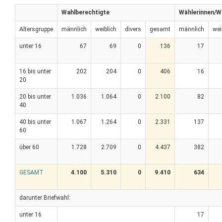
Wahlberechtigte
Wählerinnen/W
Altersgruppe
männlich
weiblich
divers
gesamt
männlich
wei
unter 16
67
69
0
136
17
16 bis unter
202
204
0
406
16
20
20 bis unter
1.036
1.064
0
2.100
82
40
40 bis unter
1.067
1.264
0
2.331
137
60
über 60
1.728
2.709
0
4.437
382
GESAMT
4.100
5.310
0
9.410
634
darunter Briefwahl:
unter 16
17