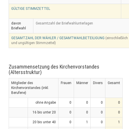
GÜLTIGE STIMMZETTEL
davon
Gesamtzahl der Briefwahlunterlagen
Briefwahl
GESAMTZAHL DER WÄHLER / GESAMTWAHLBETEILIGUNG
(einschließlich
und ungültigen Stimmzettel)
Zusammensetzung des Kirchenvorstandes
(Altersstruktur)
Mitglieder des
Frauen
Männer
Divers
Gesamt
Kirchenvorstandes (inkl.
Berufene)
ohne Angabe
0
0
0
0
16 bis unter 20
0
0
0
0
20 bis unter 40
0
1
0
1