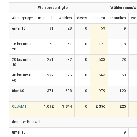
Wahlberechtigte
Wählerinnen/W
Altersgruppe
männlich
weiblich
divers
gesamt
männlich
wei
unter 16
31
28
0
59
9
16 bis unter
70
51
0
121
8
20
20 bis unter
251
282
0
533
28
40
40 bis unter
289
375
0
664
60
60
über 60
371
608
0
979
120
GESAMT
1.012
1.344
0
2.356
225
darunter Briefwahl:
unter 16
9