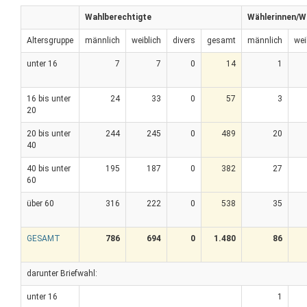
Wahlberechtigte
Wählerinnen/W
Altersgruppe
männlich
weiblich
divers
gesamt
männlich
wei
unter 16
7
7
0
14
1
16 bis unter
24
33
0
57
3
20
20 bis unter
244
245
0
489
20
40
40 bis unter
195
187
0
382
27
60
über 60
316
222
0
538
35
GESAMT
786
694
0
1.480
86
darunter Briefwahl:
unter 16
1