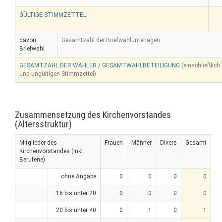
GÜLTIGE STIMMZETTEL
davon
Gesamtzahl der Briefwahlunterlagen
Briefwahl
GESAMTZAHL DER WÄHLER / GESAMTWAHLBETEILIGUNG
(einschließlich
und ungültigen Stimmzettel)
Zusammensetzung des Kirchenvorstandes
(Altersstruktur)
Mitglieder des
Frauen
Männer
Divers
Gesamt
Kirchenvorstandes (inkl.
Berufene)
ohne Angabe
0
0
0
0
16 bis unter 20
0
0
0
0
20 bis unter 40
0
1
0
1