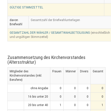
GÜLTIGE STIMMZETTEL
davon
Gesamtzahl der Briefwahlunterlagen
Briefwahl
GESAMTZAHL DER WÄHLER / GESAMTWAHLBETEILIGUNG
(einschließlich
und ungültigen Stimmzettel)
Zusammensetzung des Kirchenvorstandes
(Altersstruktur)
Mitglieder des
Frauen
Männer
Divers
Gesamt
Kirchenvorstandes (inkl.
Berufene)
ohne Angabe
0
0
0
0
16 bis unter 20
0
0
0
0
20 bis unter 40
1
0
0
1