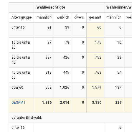
Wahlberechtigte
Wählerinnen/W
Altersgruppe
männlich
weiblich
divers
gesamt
männlich
wei
unter 16
21
39
0
60
6
16 bis unter
97
78
0
175
10
20
20 bis unter
327
426
0
753
22
40
40 bis unter
318
445
0
763
54
60
über 60
553
1.026
0
1.579
137
GESAMT
1.316
2.014
0
3.330
229
darunter Briefwahl:
unter 16
6