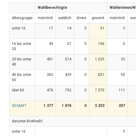
Wahlberechtigte
Wählerinnen/W
Altersgruppe
männlich
weiblich
divers
gesamt
männlich
wei
unter 16
17
14
0
31
3
16 bis unter
49
57
0
106
5
20
20 bis unter
451
574
0
1.025
33
40
40 bis unter
382
439
0
821
55
60
über 60
478
792
0
1.270
111
GESAMT
1.377
1.876
0
3.253
207
darunter Briefwahl:
unter 16
3