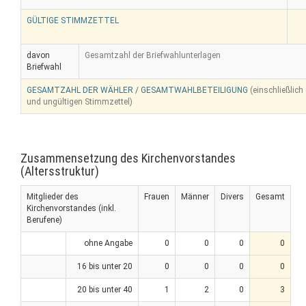
GÜLTIGE STIMMZETTEL
davon
Gesamtzahl der Briefwahlunterlagen
Briefwahl
GESAMTZAHL DER WÄHLER / GESAMTWAHLBETEILIGUNG
(einschließlich
und ungültigen Stimmzettel)
Zusammensetzung des Kirchenvorstandes
(Altersstruktur)
Mitglieder des
Frauen
Männer
Divers
Gesamt
Kirchenvorstandes (inkl.
Berufene)
ohne Angabe
0
0
0
0
16 bis unter 20
0
0
0
0
20 bis unter 40
1
2
0
3