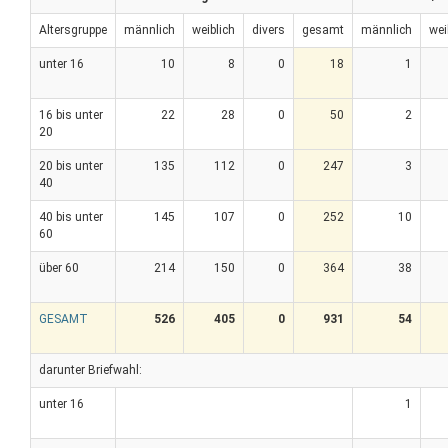
Altersgruppe
männlich
weiblich
divers
gesamt
männlich
wei
unter 16
10
8
0
18
1
16 bis unter
22
28
0
50
2
20
20 bis unter
135
112
0
247
3
40
40 bis unter
145
107
0
252
10
60
über 60
214
150
0
364
38
GESAMT
526
405
0
931
54
darunter Briefwahl:
unter 16
1