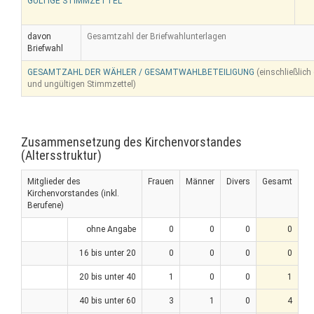
GÜLTIGE STIMMZETTEL
davon
Gesamtzahl der Briefwahlunterlagen
Briefwahl
GESAMTZAHL DER WÄHLER / GESAMTWAHLBETEILIGUNG
(einschließlich
und ungültigen Stimmzettel)
Zusammensetzung des Kirchenvorstandes
(Altersstruktur)
Mitglieder des
Frauen
Männer
Divers
Gesamt
Kirchenvorstandes (inkl.
Berufene)
ohne Angabe
0
0
0
0
16 bis unter 20
0
0
0
0
20 bis unter 40
1
0
0
1
40 bis unter 60
3
1
0
4