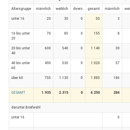
Altersgruppe
männlich
weiblich
divers
gesamt
männlich
wei
unter 16
20
30
0
50
3
16 bis unter
70
85
0
155
8
20
20 bis unter
600
540
0
1.140
30
40
40 bis unter
490
530
0
1.020
57
60
über 60
755
1.130
0
1.885
186
GESAMT
1.935
2.315
0
4.250
284
darunter Briefwahl:
unter 16
0