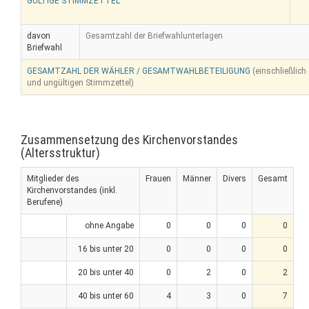
GÜLTIGE STIMMZETTEL
davon
Gesamtzahl der Briefwahlunterlagen
Briefwahl
GESAMTZAHL DER WÄHLER / GESAMTWAHLBETEILIGUNG
(einschließlich
und ungültigen Stimmzettel)
Zusammensetzung des Kirchenvorstandes
(Altersstruktur)
Mitglieder des
Frauen
Männer
Divers
Gesamt
Kirchenvorstandes (inkl.
Berufene)
ohne Angabe
0
0
0
0
16 bis unter 20
0
0
0
0
20 bis unter 40
0
2
0
2
40 bis unter 60
4
3
0
7