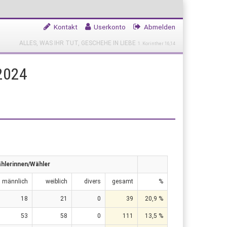
Kontakt
Userkonto
Abmelden
ALLES, WAS IHR TUT, GESCHEHE IN LIEBE
1. Korinther 16,14
2024
hlerinnen/Wähler
männlich
weiblich
divers
gesamt
%
18
21
0
39
20,9 %
53
58
0
111
13,5 %