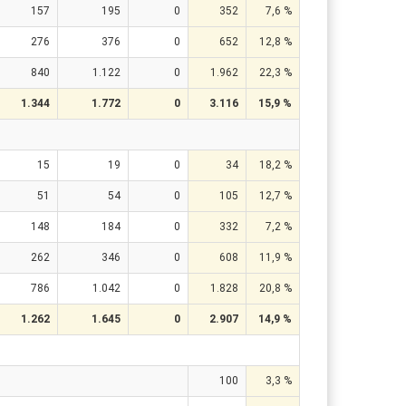
157
195
0
352
7,6 %
276
376
0
652
12,8 %
840
1.122
0
1.962
22,3 %
1.344
1.772
0
3.116
15,9 %
15
19
0
34
18,2 %
51
54
0
105
12,7 %
148
184
0
332
7,2 %
262
346
0
608
11,9 %
786
1.042
0
1.828
20,8 %
1.262
1.645
0
2.907
14,9 %
100
3,3 %