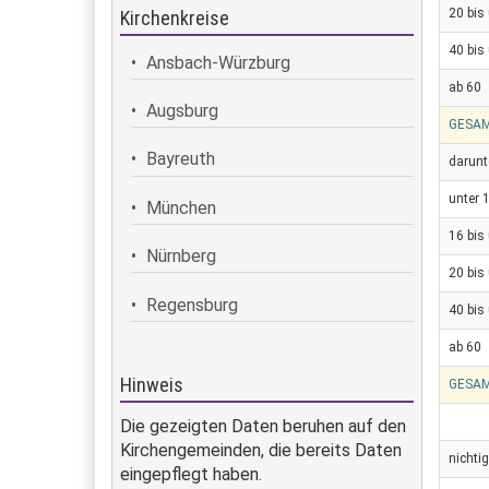
20 bis
Kirchenkreise
40 bis
Ansbach-Würzburg
ab 60
Augsburg
GESA
Bayreuth
darunt
unter 
München
16 bis
Nürnberg
20 bis
Regensburg
40 bis
ab 60
Hinweis
GESA
Die gezeigten Daten beruhen auf den
Kirchengemeinden, die bereits Daten
nichti
eingepflegt haben.