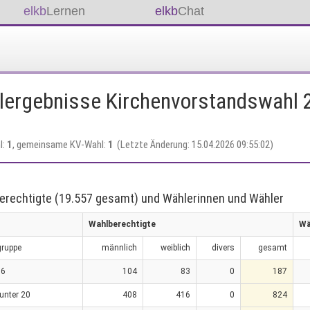
elkb
Lernen
elkb
Chat
lergebnisse Kirchenvorstandswahl 
l:
1
, gemeinsame KV-Wahl:
1
(Letzte Änderung: 15.04.2026 09:55:02)
erechtigte (19.557 gesamt) und Wählerinnen und Wähler
Wahlberechtigte
Wä
gruppe
männlich
weiblich
divers
gesamt
16
104
83
0
187
 unter 20
408
416
0
824