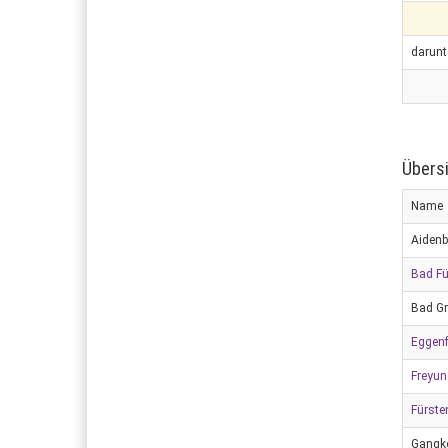
darunt
Übers
Name
Aiden
Bad F
Bad Gr
Eggenf
Freyun
Fürste
Gangk