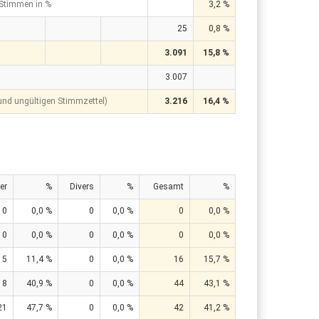
 Stimmen in %
3,2 %
25
0,8 %
3.091
15,8 %
3.007
 und ungültigen Stimmzettel)
3.216
16,4 %
er
%
Divers
%
Gesamt
%
0
0,0 %
0
0,0 %
0
0,0 %
0
0,0 %
0
0,0 %
0
0,0 %
5
11,4 %
0
0,0 %
16
15,7 %
18
40,9 %
0
0,0 %
44
43,1 %
21
47,7 %
0
0,0 %
42
41,2 %