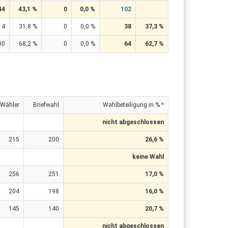
44
43,1 %
0
0,0 %
102
14
31,8 %
0
0,0 %
38
37,3 %
30
68,2 %
0
0,0 %
64
62,7 %
/Wähler
Briefwahl
Wahlbeteiligung in %
*
nicht abgeschlossen
215
200
26,6 %
keine Wahl
256
251
17,0 %
204
198
16,0 %
145
140
20,7 %
nicht abgeschlossen