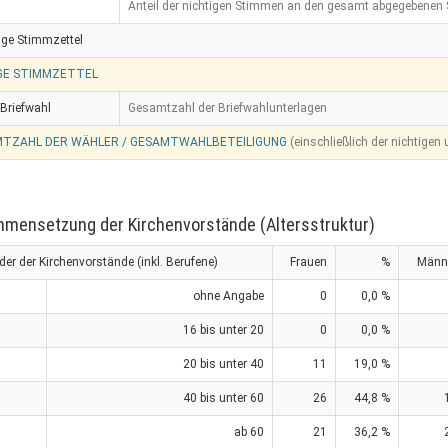
Anteil der nichtigen Stimmen an den gesamt abgegebenen
ige Stimmzettel
GE STIMMZETTEL
Briefwahl
Gesamtzahl der Briefwahlunterlagen
TZAHL DER WÄHLER / GESAMTWAHLBETEILIGUNG
(einschließlich der nichtigen
mensetzung der Kirchenvorstände (Altersstruktur)
eder der Kirchenvorstände (inkl. Berufene)
Frauen
%
Männ
ohne Angabe
0
0,0 %
16 bis unter 20
0
0,0 %
20 bis unter 40
11
19,0 %
40 bis unter 60
26
44,8 %
ab 60
21
36,2 %