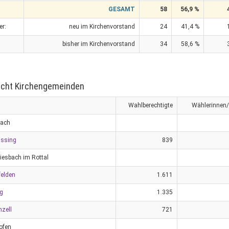
GESAMT
58
56,9 %
er:
neu im Kirchenvorstand
24
41,4 %
bisher im Kirchenvorstand
34
58,6 %
icht Kirchengemeinden
Wahlberechtigte
Wählerinnen
bach
üssing
839
iesbach im Rottal
elden
1.611
g
1.335
nzell
721
ofen