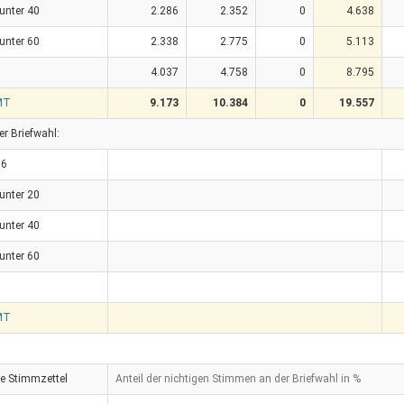
 unter 40
2.286
2.352
0
4.638
 unter 60
2.338
2.775
0
5.113
4.037
4.758
0
8.795
MT
9.173
10.384
0
19.557
er Briefwahl:
16
 unter 20
 unter 40
 unter 60
MT
ge Stimmzettel
Anteil der nichtigen Stimmen an der Briefwahl in %