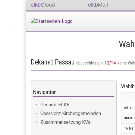
elkb
Cloud
elkb
Mail
Intranet
Wah
Dekanat Passau
abgeschlossen:
12/14
, keine Wah
Wahlb
Navigation
Gesamt ELKB
Alters
Übersicht Kirchengemeinden
unter 
Zusammensetzung KVs
16 bis